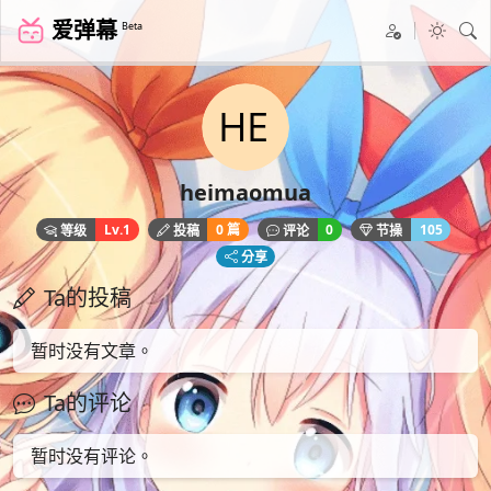
爱弹幕
Beta
heimaomua
Lv.1
0 篇
0
105
等级
投稿
评论
节操
分享
Ta的投稿
暂时没有文章。
Ta的评论
暂时没有评论。