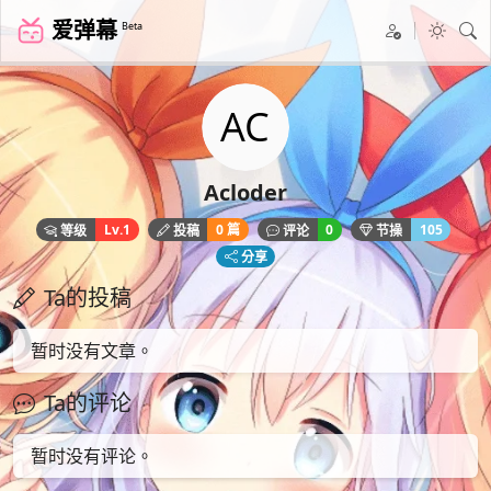
爱弹幕
Beta
Acloder
Lv.1
0 篇
0
105
等级
投稿
评论
节操
分享
Ta的投稿
暂时没有文章。
Ta的评论
暂时没有评论。