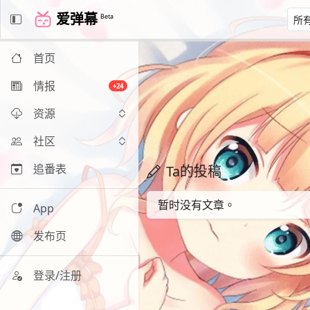
爱弹幕
Beta
首页
情报
+24
资源
社区
追番表
Ta的投稿
暂时没有文章。
App
发布页
登录/注册