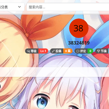
38324819
Lv.1
0 篇
0
等级
投稿
评论
节操