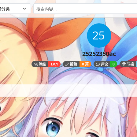
25252350ac
Lv.1
0 篇
0
等级
投稿
评论
节操