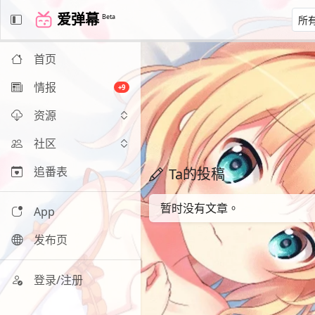
爱弹幕
Beta
首页
情报
+9
资源
社区
追番表
Ta的投稿
暂时没有文章。
App
发布页
登录/注册