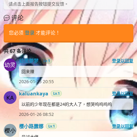
请点击上面报告按钮提交反馈。
评论
您必须
登录
才能评论！
共 67 条评论
幼灵萝梦
登录以回复
Lv.1
回来辣
2026-01-25 20:55
#43
kaluankaya
登录以回复
Lv.1
以前的少年现在都是24的大人了，想哭呜呜呜呜
2026-01-26 08:52
#44
樱小路露娜
登录以回复
Lv.1
见过大佬