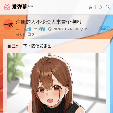
爱弹幕
Beta
注册的人不少没人来冒个泡吗
一吱烟
闲聊
2026-01-24
2,979
#楼主
67
0
自己水一下，随便发张图