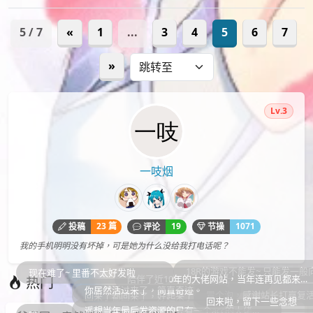
5 / 7
«
1
...
3
4
5
6
7
»
Lv.3
一吱烟
23 篇
19
1071
投稿
评论
节操
我的手机明明没有坏掉，可是她为什么没给我打电话呢？
18R的游戏不能发~ 只能发一般向的
~ 里番不太好发啦
陪伴了近10年的大佬网站，当年连再见都来…
热门
回来了
你居然活过来了，简直奇迹。
冒个泡，感谢站长打赢复活赛
回来了都回来了，好起来了
回来啦，留下一些念想
遥想当年最后发资源的只有一个acc的大佬…