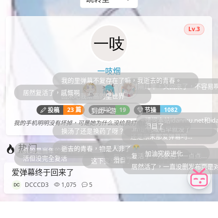
Lv.3
一吱烟
我的里弹幕不复存在了嘛，我逝去的青春。
时隔几年，又回来了，不容易啊
了，感慨啊
回来吧我崇高的里世界
23 篇
19
1082
投稿
评论
节操
到此一游
请问本站idanmu.net和idanm…
我的手机明明没有坏掉，可是她为什么没给我打电话呢？
泪目了
.im是老域名早就没了
换汤了还是换药了呀？
还是原来那爱弹幕吗…
热门
回来了😭
逝去的青春，物是人非了
年的爱弹幕吗
加油究极进化
复活了，只复活了一点点....
复活但没完全复活
全复活
泪目了
这下变成表站了，没里站了吗
居然活了，一直没删发布页是对的
爱弹幕终于回来了
DCCCD3
1,075
5