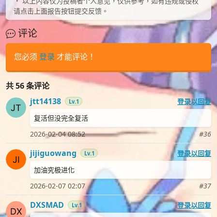
以上内容仅为投稿者个人意见，仅供参考，如有违规或侵权
请点击上面报告按钮提交反馈。
评论
您必须
登录
才能评论！
共 56 条评论
jtt14138
登录以回复
Lv.1
复活但没完全复活
2026-02-04 08:52
#36
jijiguowang
登录以回复
Lv.1
加油究极进化
2026-02-07 02:07
#37
DXSMAD
登录以回复
Lv.1