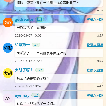
我的里弹幕不复存在了嘛，我逝去的青春。
2026-02-08 19:34
#38
godsvoice
登录以回复
Lv.1
居然复活了，感慨啊
2026-03-07 10:03
#39
和谐第一
登录以回复
Lv.1
居然活了，一直没删发布页是对的
2026-03-16 21:20
#40
大胡子呀！
登录以回复
Lv.1
换汤了还是换药了呀？
2026-03-29 18:57
#41
ayemay
登录以回复
Lv.2
复活了，只复活了一点点….