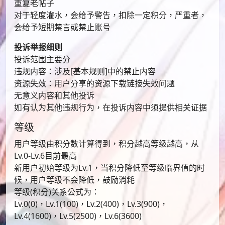
重复老帖子
对于轻度灌水，会给予警告，扣除一定积分，严重者，
会给予短期禁言或禁止账号
投诉举报细则
投诉范围主要分
违规内容：涉及[基本规则]中的禁止内容
资源失效：用户分享的资源下载链接失效问题
无意义内容和其他投诉
如有认为其他违规行为，在投诉内容中须提供相关证据
等级
用户等级由积分数计算得到，积分越高等级越高，从
Lv.0-Lv.6目前最高
新用户初始等级为Lv.1，当积分降低至等级临界值的时
候，用户等级不会降低，鼓励消耗
等级(积分)关系公式为：
Lv.0(0)，Lv.1(100)，Lv.2(400)，Lv.3(900)，
Lv.4(1600)，Lv.5(2500)，Lv.6(3600)